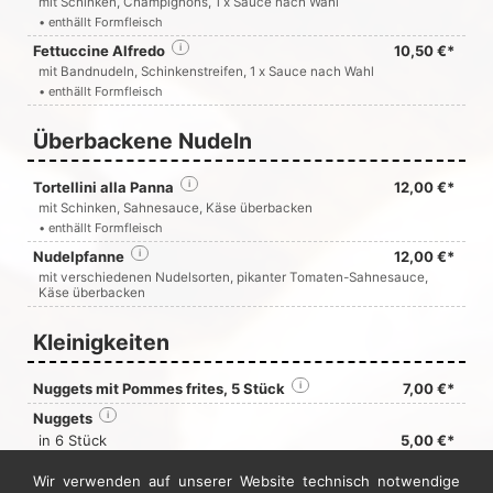
mit Schinken, Champignons, 1 x Sauce nach Wahl
• enthällt Formfleisch
Fettuccine Alfredo
i
10,50 €*
mit Bandnudeln, Schinkenstreifen, 1 x Sauce nach Wahl
• enthällt Formfleisch
Überbackene Nudeln
Tortellini alla Panna
i
12,00 €*
mit Schinken, Sahnesauce, Käse überbacken
• enthällt Formfleisch
Nudelpfanne
i
12,00 €*
mit verschiedenen Nudelsorten, pikanter Tomaten-Sahnesauce,
Käse überbacken
Kleinigkeiten
Nuggets mit Pommes frites, 5 Stück
i
7,00 €*
Nuggets
i
in 6 Stück
5,00 €*
in 9 Stück
7,00 €*
in 12 Stück
9,00 €*
Wir verwenden auf unserer Website technisch notwendige