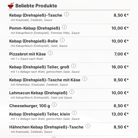
Beliebte Produkte
Kebap (Drehspieß)-Tasche
i
8,50 €*
mit Krautsalat, Zwiebeln, Sauce
Pomm-Kebap (Drehspieß)
i
10,00 €*
mit Kebapfleisch (Drehspieß), Pommes frites, Sauce
Kebap (Drehspieß)-Rolle
i
10,00 €*
mit Kebapfleisch (Drehspieß), Salat, Sauce
Pizzabrot mit Käse
i
7,00 €*
mit 1 x Sauce nach Wahl
Kebap (Drehspieß) Teller, groß
i
16,00 €*
mit 1 x Beilage nach Wahl, gemischtem Salat, Sauce
Kebap (Drehspieß)-Tasche mit Käse
i
9,50 €*
mit Hirtenkäse, Krautsalat, Zwiebeln, Sauce
Lahmacun Kebap (Drehspieß)
i
10,00 €*
mit Kebapfleisch (Drehspieß), Salat und Sauce
Cheeseburger, 100 g
i
6,50 €*
Kebap (Drehspieß) Teller, klein
i
13,00 €*
mit 1 x Beilage nach Wahl, gemischtem Salat, Sauce
Hähnchen Kebap (Drehspieß)-Tasche
i
8,50 €*
mit Krautsalat, Zwiebeln, Sauce