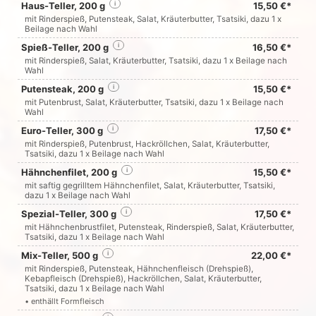
Haus-Teller, 200 g
i
15,50 €*
mit Rinderspieß, Putensteak, Salat, Kräuterbutter, Tsatsiki, dazu 1 x
Beilage nach Wahl
Spieß-Teller, 200 g
i
16,50 €*
mit Rinderspieß, Salat, Kräuterbutter, Tsatsiki, dazu 1 x Beilage nach
Wahl
Putensteak, 200 g
i
15,50 €*
mit Putenbrust, Salat, Kräuterbutter, Tsatsiki, dazu 1 x Beilage nach
Wahl
Euro-Teller, 300 g
i
17,50 €*
mit Rinderspieß, Putenbrust, Hackröllchen, Salat, Kräuterbutter,
Tsatsiki, dazu 1 x Beilage nach Wahl
Hähnchenfilet, 200 g
i
15,50 €*
mit saftig gegrilltem Hähnchenfilet, Salat, Kräuterbutter, Tsatsiki,
dazu 1 x Beilage nach Wahl
Spezial-Teller, 300 g
i
17,50 €*
mit Hähnchenbrustfilet, Putensteak, Rinderspieß, Salat, Kräuterbutter,
Tsatsiki, dazu 1 x Beilage nach Wahl
Mix-Teller, 500 g
i
22,00 €*
mit Rinderspieß, Putensteak, Hähnchenfleisch (Drehspieß),
Kebapfleisch (Drehspieß), Hackröllchen, Salat, Kräuterbutter,
Tsatsiki, dazu 1 x Beilage nach Wahl
• enthällt Formfleisch