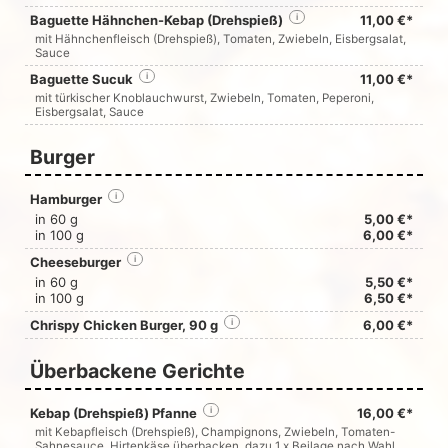
Baguette Hähnchen-Kebap (Drehspieß)
i
11,00 €*
mit Hähnchenfleisch (Drehspieß), Tomaten, Zwiebeln, Eisbergsalat,
Sauce
Baguette Sucuk
i
11,00 €*
mit türkischer Knoblauchwurst, Zwiebeln, Tomaten, Peperoni,
Eisbergsalat, Sauce
Burger
Hamburger
i
in 60 g
5,00 €*
in 100 g
6,00 €*
Cheeseburger
i
in 60 g
5,50 €*
in 100 g
6,50 €*
Chrispy Chicken Burger, 90 g
i
6,00 €*
Überbackene Gerichte
Kebap (Drehspieß) Pfanne
i
16,00 €*
mit Kebapfleisch (Drehspieß), Champignons, Zwiebeln, Tomaten-
Sahnesauce, Hirtenkäse überbacken, dazu 1 x Beilage nach Wahl