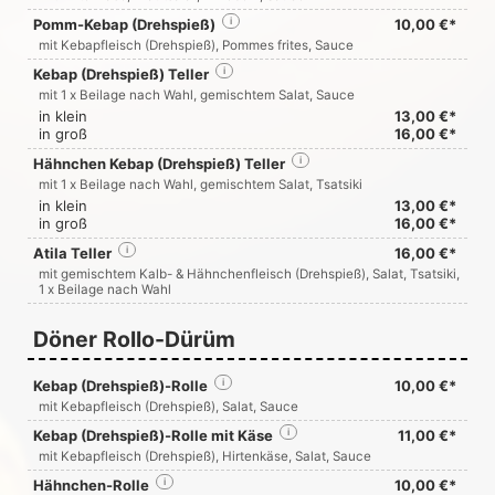
Pomm-Kebap (Drehspieß)
i
10,00 €*
mit Kebapfleisch (Drehspieß), Pommes frites, Sauce
Kebap (Drehspieß) Teller
i
mit 1 x Beilage nach Wahl, gemischtem Salat, Sauce
in klein
13,00 €*
in groß
16,00 €*
Hähnchen Kebap (Drehspieß) Teller
i
mit 1 x Beilage nach Wahl, gemischtem Salat, Tsatsiki
in klein
13,00 €*
in groß
16,00 €*
Atila Teller
i
16,00 €*
mit gemischtem Kalb- & Hähnchenfleisch (Drehspieß), Salat, Tsatsiki,
1 x Beilage nach Wahl
Döner Rollo-Dürüm
Kebap (Drehspieß)-Rolle
i
10,00 €*
mit Kebapfleisch (Drehspieß), Salat, Sauce
Kebap (Drehspieß)-Rolle mit Käse
i
11,00 €*
mit Kebapfleisch (Drehspieß), Hirtenkäse, Salat, Sauce
Hähnchen-Rolle
i
10,00 €*