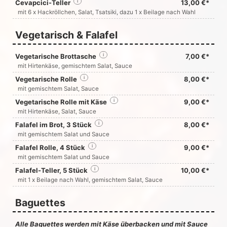
Cevapcici-Teller
i
13,00 €*
mit 6 x Hackröllchen, Salat, Tsatsiki, dazu 1 x Beilage nach Wahl
Vegetarisch & Falafel
Vegetarische Brottasche
i
7,00 €*
mit Hirtenkäse, gemischtem Salat, Sauce
Vegetarische Rolle
i
8,00 €*
mit gemischtem Salat, Sauce
Vegetarische Rolle mit Käse
i
9,00 €*
mit Hirtenkäse, Salat, Sauce
Falafel im Brot, 3 Stück
i
8,00 €*
mit gemischtem Salat und Sauce
Falafel Rolle, 4 Stück
i
9,00 €*
mit gemischtem Salat und Sauce
Falafel-Teller, 5 Stück
i
10,00 €*
mit 1 x Beilage nach Wahl, gemischtem Salat, Sauce
Baguettes
Alle Baguettes werden mit Käse überbacken und mit Sauce