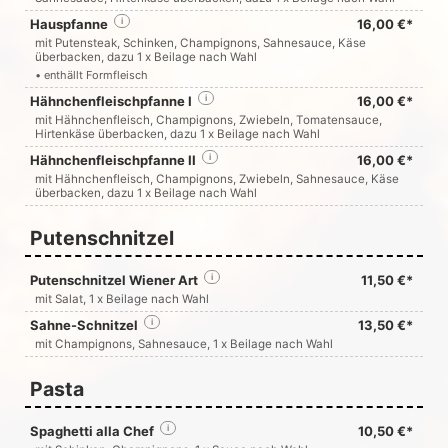
Hauspfanne
i
16,00 €*
mit Putensteak, Schinken, Champignons, Sahnesauce, Käse
überbacken, dazu 1 x Beilage nach Wahl
• enthällt Formfleisch
Hähnchenfleischpfanne I
i
16,00 €*
mit Hähnchenfleisch, Champignons, Zwiebeln, Tomatensauce,
Hirtenkäse überbacken, dazu 1 x Beilage nach Wahl
Hähnchenfleischpfanne II
i
16,00 €*
mit Hähnchenfleisch, Champignons, Zwiebeln, Sahnesauce, Käse
überbacken, dazu 1 x Beilage nach Wahl
Putenschnitzel
Putenschnitzel Wiener Art
i
11,50 €*
mit Salat, 1 x Beilage nach Wahl
Sahne-Schnitzel
i
13,50 €*
mit Champignons, Sahnesauce, 1 x Beilage nach Wahl
Pasta
Spaghetti alla Chef
i
10,50 €*