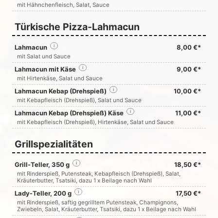
mit Hähnchenfleisch, Salat, Sauce
Türkische Pizza-Lahmacun
Lahmacun
i
8,00 €*
mit Salat und Sauce
Lahmacun mit Käse
i
9,00 €*
mit Hirtenkäse, Salat und Sauce
Lahmacun Kebap (Drehspieß)
i
10,00 €*
mit Kebapfleisch (Drehspieß), Salat und Sauce
Lahmacun Kebap (Drehspieß) Käse
i
11,00 €*
mit Kebapfleisch (Drehspieß), Hirtenkäse, Salat und Sauce
Grillspezialitäten
Grill-Teller, 350 g
i
18,50 €*
mit Rinderspieß, Putensteak, Kebapfleisch (Drehspieß), Salat,
Kräuterbutter, Tsatsiki, dazu 1 x Beilage nach Wahl
Lady-Teller, 200 g
i
17,50 €*
mit Rinderspieß, saftig gegrilltem Putensteak, Champignons,
Zwiebeln, Salat, Kräuterbutter, Tsatsiki, dazu 1 x Beilage nach Wahl